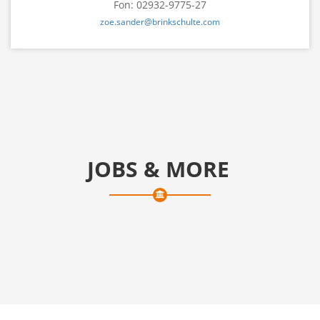
Fon: 02932-9775-27
zoe.sander@brinkschulte.com
JOBS & MORE